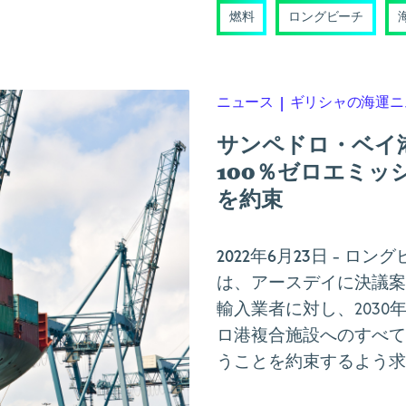
燃料
ロングビーチ
ニュース
|
ギリシャの海運ニ
サンペドロ・ベイ港
100％ゼロエミ
を約束
2022年6月23日
- ロン
は、アースデイに決議案
輸入業者に対し、203
ロ港複合施設へのすべて
うことを約束するよう求