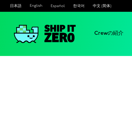
English
Español
한국어
中文 (简体)
日本語
Crewの紹介
シ
ッ
プ
イ
ッ
ト
ゼ
ロ