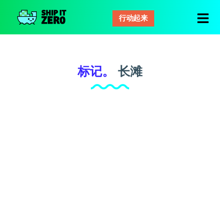
行动起来
零
距
离
运
标记。
长滩
输