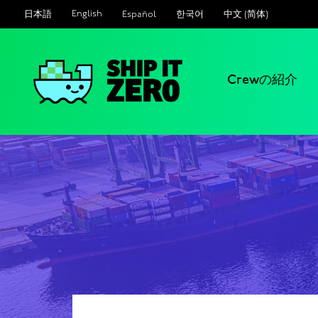
English
Español
한국어
中文 (简体)
日本語
Crewの紹介
シ
ッ
プ
イ
ッ
ト
ゼ
ロ