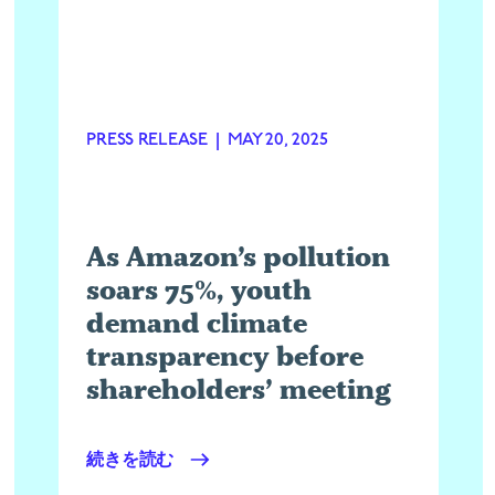
PRESS RELEASE
|
MAY 20, 2025
As Amazon’s pollution
soars 75%, youth
demand climate
transparency before
shareholders’ meeting
続きを読む