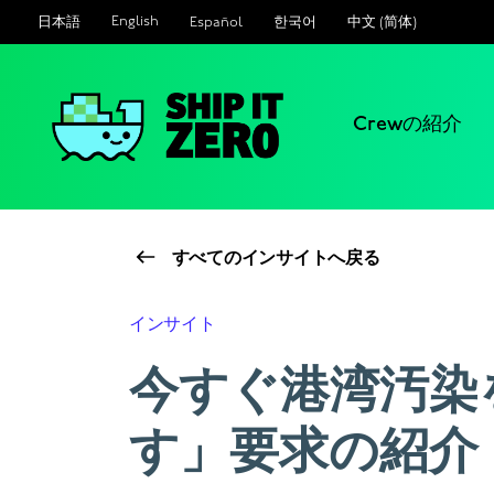
English
Español
한국어
中文 (简体)
日本語
Crewの紹介
シ
ッ
プ
イ
すべてのインサイトへ戻る
ッ
ト
ゼ
インサイト
ロ
今すぐ港湾汚染
す」要求の紹介