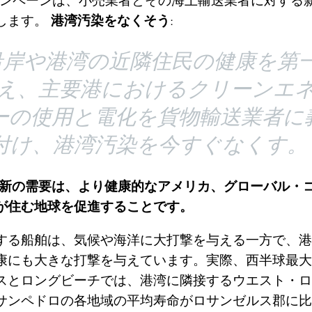
Zeroキャンペーンは、小売業者とその海上輸送業者に対す
します。
港湾汚染をなくそう
:
沿岸や港湾の近隣住民の健康を第
え、主要港におけるクリーンエ
ーの使用と電化を貨物輸送業者に
付け、港湾汚染を今すぐなくす。
Zeroの最新の需要は、より健康的なアメリカ、グローバル
が住む地球を促進することです。
する船舶は、気候や海洋に大打撃を与える一方で、港
康にも大きな打撃を与えています。実際、西半球最大
スとロングビーチでは、港湾に隣接するウエスト・ロ
サンペドロの各地域の平均寿命がロサンゼルス郡に比