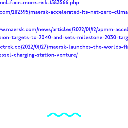
nel-face-more-risk-1583566.php
.com/2112395/maersk-accelerated-its-net-zero-clima
ww.maersk.com/news/articles/2022/01/12/apmm-accel
sion-targets-to-2040-and-sets-milestone-2030-tar
ectrek.co/2022/01/27/maersk-launches-the-worlds-fi
essel-charging-station-venture/