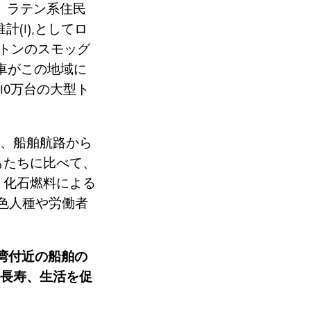
、ラテン系住民
(1)
,
として
ロ
0トンのスモッグ
車がこの地域に
10万台の大型ト
、船舶航路から
もたちに比べて、
、化石燃料による
有色人種や労働者
湾付近の船舶の
長寿、生活を促