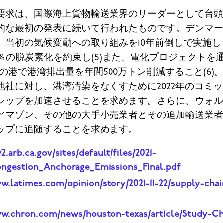
要求は、国際海上貨物輸送業界のリーダーとして台頭
的な最初の発表に続いて行われたものです。デンマー
当初の気候変動への取り組みを10年前倒しで実施しま
0％の脱炭素化を約束し(5)
また、電化プロジェクトを通じ
0の港で港湾排出量を年間500万トン削減すること(6)
他社に対し、港湾汚染をなくすために2022年のコミ
シップを加速させることを求めます。さらに、ウォル
アマゾン、その他の大手小売業者とその追加輸送業者
ップに追随することを求めます。
2.arb.ca.gov/sites/default/files/2021-
ongestion_Anchorage_Emissions_Final.pdf
w.latimes.com/opinion/story/2021-11-22/supply-chai
ww.chron.com/news/houston-texas/article/Study-Ch