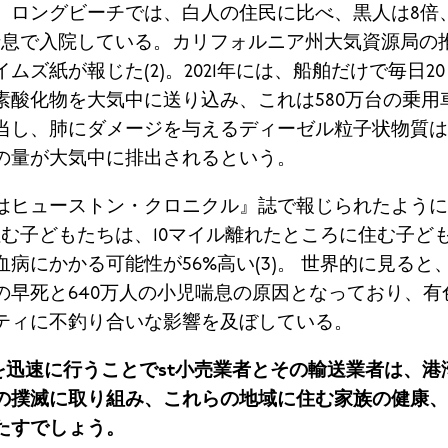
。ロングビーチでは、白人の住民に比べ、黒人は8倍
息で入院している。カリフォルニア州大気資源局の推計
ムズ紙が報じた(2)。
2021年には、船舶だけで毎日2
素酸化物を大気中に送り込み、これは580万台の乗用
当し、肺にダメージを与えるディーゼル粒子状物質は
の量が大気中に排出されるという。
は
ヒューストン・クロニクル』誌で報じられたように
住む子どもたちは、10マイル離れたところに住む子ど
病にかかる可能性が56%高い(3)。
世界的に見ると
人の早死と640万人の小児喘息の原因となっており、
ティに不釣り合いな影響を及ぼしている。
を迅速に行うことで
st
小売業者とその輸送業者は、港
の撲滅に取り組み、これらの地域に住む家族の健康、
たすでしょう。