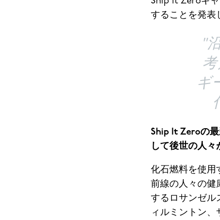
Ship It 
することを発表
"
考
ギ
Ship It 
して後世の人々
化石燃料を使用
前線の人々の健
するロサンゼル
ィルミントン、