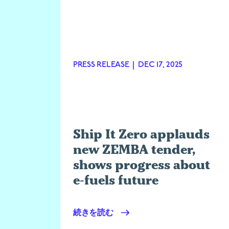
PRESS RELEASE
|
DEC 17, 2025
k
 at
Ship It Zero applauds
s
new ZEMBA tender,
shows progress about
e-fuels future
続きを読む