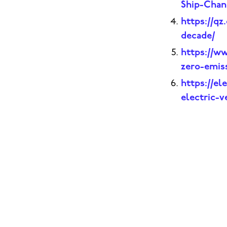
Ship-Chan
https://qz
decade/
https://w
zero-emis
https://el
electric-v