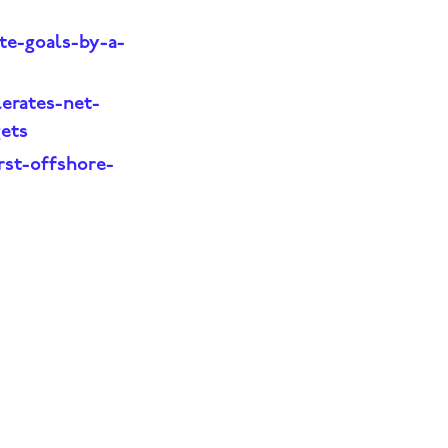
te-goals-by-a-
erates-net-
gets
rst-offshore-