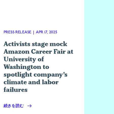
PRESS RELEASE
|
APR 17, 2025
PRESS 
Activists stage mock
Amazon Career Fair at
University of
Washington to
Ship
spotlight company’s
new
climate and labor
sho
failures
e-fu
続きを読む
続きを