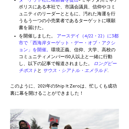
ターゲット社に嘆願書を提出
- ミネソタ州ミネア
ポリスにある本社で、市議会議員、信仰やコミ
ュニティのリーダーとともに、汚れた海運を行
うもう一つの小売業者であるターゲットに嘆願
書を届けた。
を開催しました。
アースデイ（4/22・22）に3都
市で「西海岸ターゲット・デー・オブ・アクシ
ョン」を開催。
環境正義、信仰、大学、高校の
コミュニティメンバー150人以上と一緒に行動
し、以下の記事で報道されました。
ロングビー
チポスト
と
サウス・シアトル・エメラルド
.
このように、2021年のShip It Zeroは、忙しくも成功
裏に幕を開けることができました！