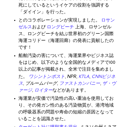
死にしているというイケアの役割を強調する
「ダイイン」を行った。
とのコラボレーションが実現しました。
ロサン
ゼルス
および
ロングビーチ
上海、ロサンゼル
ス、ロングビーチを結ぶ世界初のグリーン国際
海運コリドー（海運回廊）の発表に貢献したの
です！
船舶汚染の害について、海運業界やビジネス誌
をはじめ、以下のような全国的なメディアで100
以上の記事が掲載され、全米で注目を集めまし
NPR
た。
ワシントンポスト
,
,
KTLA
,
CNNビジネ
ス
,
ブルームバーグ
,
ファストカンパニー
,
ザ・ヴ
ァージ
,
ロイター
などがあります。
海運業が安価で汚染性の高い重油を使用してお
り、その発ガン性のある汚染物質が、港湾地域
の呼吸器系の問題や寿命の短縮の原因となって
いることを認識させた。