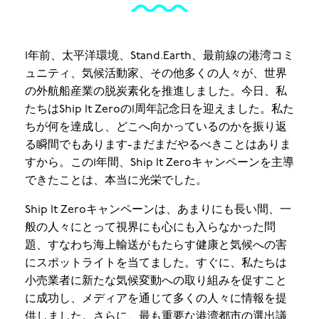
1年前、太平洋環境、Stand.Earth、最前線の港湾コミ
ュニティ、気候活動家、その他多くの人々が、世界
の外航船産業の脱炭素化を推進しました。今日、私
たちはShip It Zeroの1周年記念日を迎えました。私た
ちが何を達成し、どこへ向かっているのかを振り返
る瞬間でもあります-まだまだやるべきことはありま
すから。この1年間、Ship It Zeroキャンペーンを主導
できたことは、本当に光栄でした。
Ship It Zeroキャンペーンは、あまりにも長い間、一
般の人々にとって視界にも心にも入らなかった問
題、すなわち海上輸送がもたらす健康と気候への害
にスポットライトを当てました。すぐに、私たちは
小売業者に新たな気候変動への取り組みを促すこと
に成功し、メディアを通じて多くの人々に情報を提
供しました。さらに、最も重要な港湾都市の選出議