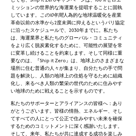
しても、Ship It Zeroキャンペーンは、100％ゼロエ
ミッションの世界的な海運業を提唱することに固執
しています。
この10年間
人為的な地球温暖化を産業
革命以前の水準から2度未満に抑えるというパリ協定
に沿ったスケジュールで、2030年までに。私たち
は、海運業界と私たちのグローバル・コミュニティ
をより広く脱炭素化するために、可能性の展望を常
に変革し続けることを約束します。そして同様に重
要なのは、『Ship it Zero』は、地球上のさまざまな
場所に住む普通の人々が集まり、自分たちの手で問
題を解決し、人類の地球上の住処を守るために組織
化し、来るべき人類の繁栄の世代のために住みやす
い地球のために戦えることを示すものです。
私たちのサポーターとアライアンスの皆様へ：あり
がとうございます。皆様の情熱、エネルギー、そし
てすべての人にとって公正で住みやすい未来を確保
するためのコミットメントに深く感謝いたします。
そして、来年、私たちが共に達成する成功を楽しみ