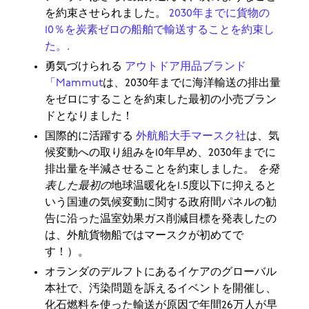
を約束させられました。
2030年までに貨物の
10％を炭素ゼロの船舶で輸送することを約束し
た。
.
勇気づけられる
アウトドア用品ブランド
「Mammut
は、2030年までに海洋輸送の排出量
をゼロにすることを約束した最初の小売ブラン
ドとなりました！
国際的に活躍する
外航船大手マースク社
は、気
候変動への取り組みを10年早め、2030年までに
排出量を半減させることを約束しました。
を発
表した最初の
地球温暖化を1.5度以下に抑えると
いう国連の気候変動に関する政府間パネルの勧
告に沿った温室効果ガス削減目標を発表したの
は、外航貨物船ではマースクが初めてで
す！）。
オランダのデルフトにあるイケアのグローバル
本社で、汚染問題を訴えるイベントを開催し、
化石燃料を使った輸送が原因で年間26万人が早