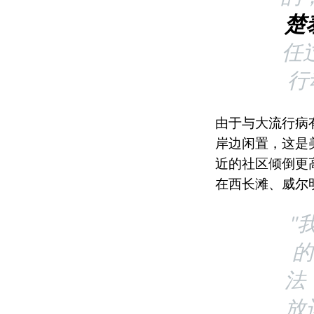
楚
任
行
由于与大流行病
岸边闲置，这是
近的社区倾倒更
在西长滩、威尔
"
的
法
放