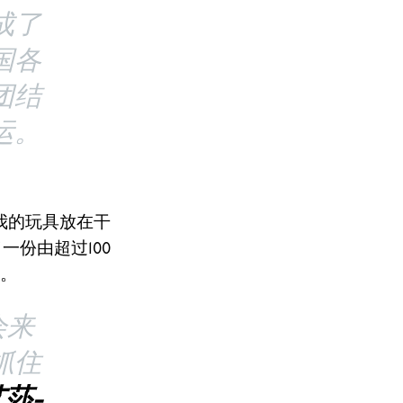
成了
国各
团结
运。
我的玩具放在干
一份由超过100
。
会来
抓住
莎-