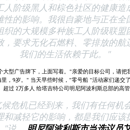
工人阶级黑人和棕色社区的健康造
难性的影响。我很自豪地与正在全
组织的大规模多种族工人阶级联盟
致，要求无化石燃料、零排放的航
我们的生活依赖于此。"
个大型广告牌下，上面写着。"亲爱的目标公司，请把
梅里，9岁。" 当天早些时候，"零号船 "活动家们递交了
。
超过
2万多人
给塔吉特公司明尼阿波利斯总部的高管
气候危机已经到来，我们有任何机
理和减轻它的影响，都是我们应该
，"说。
明尼阿波利斯市当选议员艾