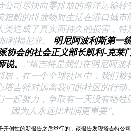
特公司尽快向零排放的海洋运输转
装箱船的排放物对生活在港口城市
人类造成了真实而持久的损害，特
加利福尼亚。
明尼阿波利斯第一
派协会的社会正义部长凯利-克莱
师说。
."塔吉特是我们在明尼阿波
邻居，在一个全球社区中，我们被
心塔吉特对远离我们的社区的行动
们一起努力，争取有一天没有牺牲
因为人永远比利润更重要"。
份开创性的新报告之后举行的，该报告发现塔吉特公司