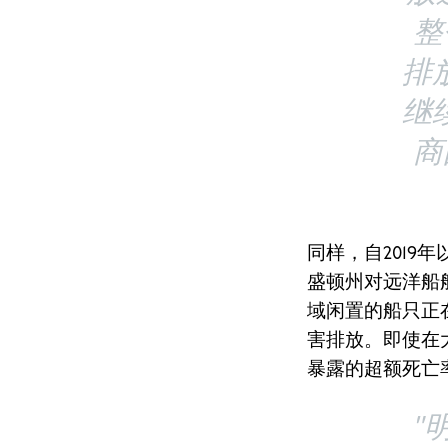
整
排
继
商
同样，自2019
盛顿州对远洋船
域闲置的船只正
害排放。即使在
暴露的超额死亡
"