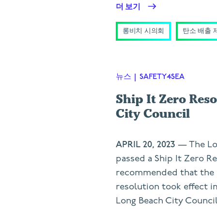
더 보기
롱비치 시의회
탄소 배출 
뉴스
|
SAFETY4SEA
Ship It Zero Res
City Council
APRIL 20, 2023
— The Lo
passed a Ship It Zero Re
recommended that the c
resolution took effect 
Long Beach City Council