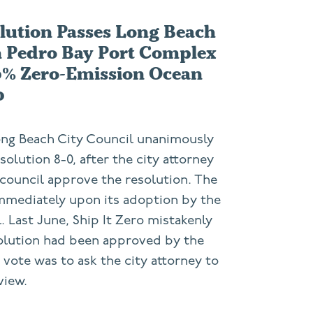
olution Passes Long Beach
n Pedro Bay Port Complex
0% Zero-Emission Ocean
0
ng Beach City Council unanimously
solution 8-0, after the city attorney
ouncil approve the resolution. The
immediately upon its adoption by the
 Last June, Ship It Zero mistakenly
olution had been approved by the
e vote was to ask the city attorney to
view.