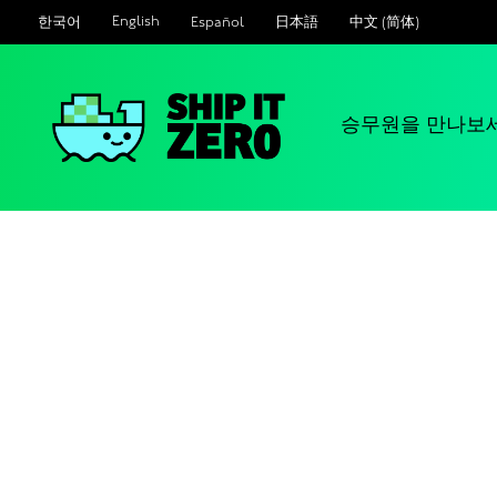
English
Español
日本語
中文 (简体)
한국어
승무원을 만나보
배
그
것
은
제
로