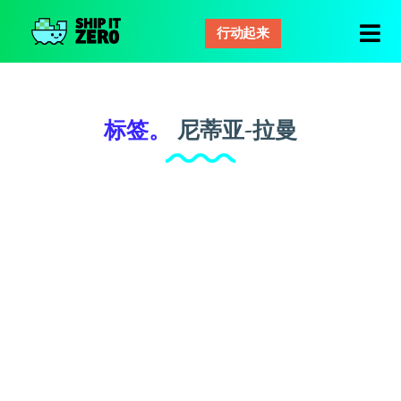
行动起来
零
距
离
运
标签。
尼蒂亚-拉曼
输