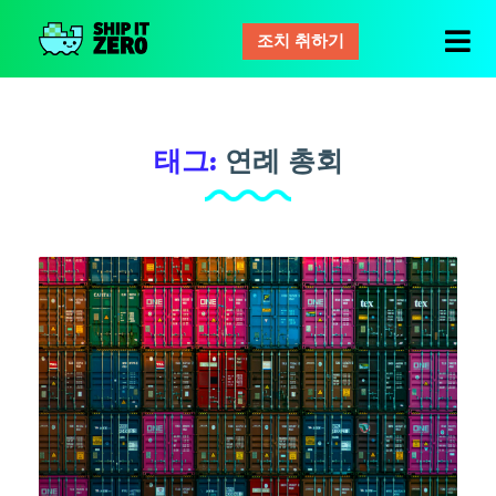
조치 취하기
배
그
것
은
태그:
연례 총회
제
로