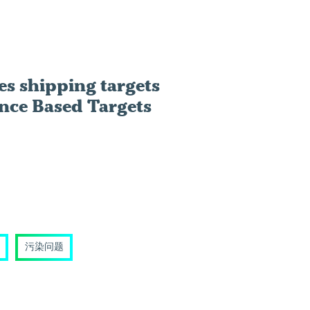
s shipping targets
ence Based Targets
污染问题