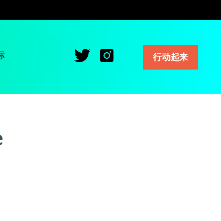
标
行动起来
e