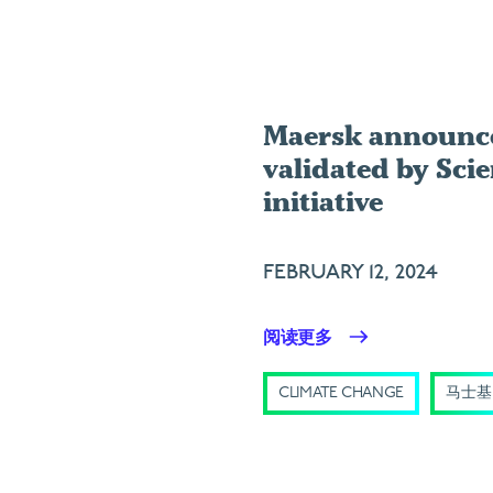
Maersk announce
validated by Sci
initiative
FEBRUARY 12, 2024
阅读更多
CLIMATE CHANGE
马士基