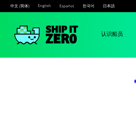
English
Español
한국어
日本語
中文 (简体)
认识船员
零
距
离
运
输