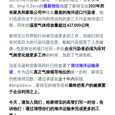
光。Ship It Zero的
最新报告
揭露了家得宝在
2021年所
有家具和家装公司中
排名
最差的海洋进口污染者
。他
们也是仅次于沃尔玛和塔吉特的第三大污染海洋进口
商，同年的
温室气体排放量超过427,000公吨
。
家得宝公司帮助行动者完成更多的工作，但他们却没
有对其巨大的污染问题负责。船舶污染损害了人类健
康--危及附近的港口社区--并在
企业污染者必须为应对
气候变化做更多工作
的时候，加剧了气候危机。
当亚马逊和宜家等同行已经签署了
清洁海洋运输承
诺
，作为迈向
真正气候领导地位的
第一步时，家得宝
这十年内
仍然保持沉默。通过承诺在
实现
#ShipItZero，家得宝的领导层将
最终把客户的健康置
于企业利润之上。
今天，请加入我们，给家得宝的高管们写一封信，告
诉他们：通过清理你们的海洋运输来完成更多的工